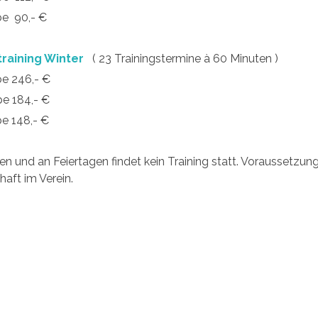
pe 90,- €
raining Winter
( 23 Trainingstermine à 60 Minuten )
pe 246,- €
pe 184,- €
pe 148,- €
ien und an Feiertagen findet kein Training statt. Voraussetzun
haft im Verein.