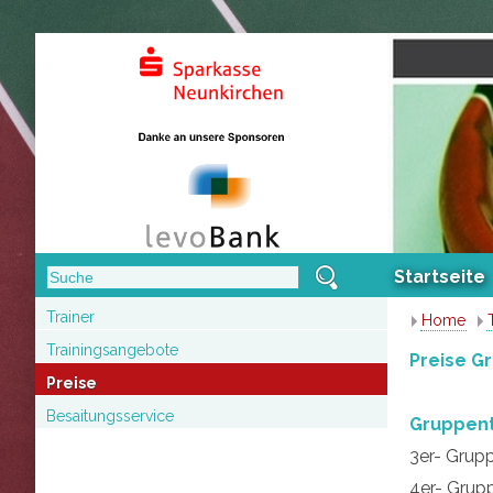
Startseite
Trainer
Home
Trainingsangebote
Preise G
Preise
Besaitungsservice
Gruppen
3er- Grup
4er- Grup