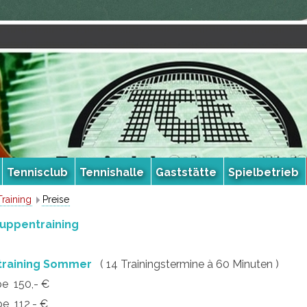
Tennisclub
Tennishalle
Gaststätte
Spielbetrieb
Training
Preise
ruppentraining
training Sommer
( 14 Trainingstermine à 60 Minuten )
pe 150,- €
pe 112,- €