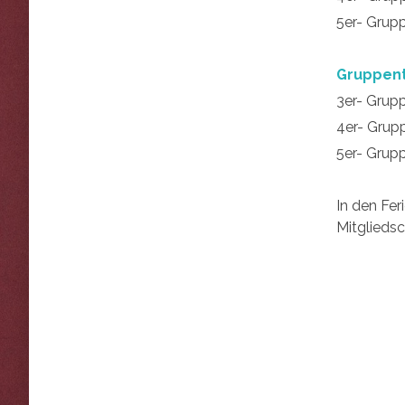
5er- Grup
Gruppent
3er- Grup
4er- Grup
5er- Grup
In den Fer
Mitgliedsc