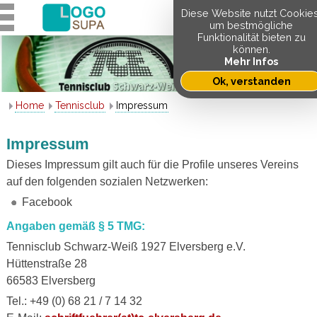
Diese Website nutzt Cookies
um bestmögliche
Funktionalität bieten zu
können.
Mehr Infos
Ok, verstanden
Home
Tennisclub
Impressum
Impressum
Dieses Impressum gilt auch für die Profile unseres Vereins
auf den folgenden sozialen Netzwerken:
Facebook
Angaben gemäß § 5 TMG:
Tennisclub Schwarz-Weiß 1927 Elversberg e.V.
Hüttenstraße 28
66583 Elversberg
Tel.: +49 (0) 68 21 / 7 14 32