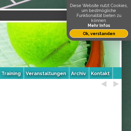
Diese Website nutzt Cookies,
um bestmögliche
Funktionalität bieten zu
können.
Mehr Infos
Ok, verstanden
Training
Veranstaltungen
Archiv
Kontakt
ssen!