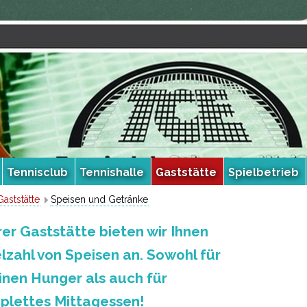
Tennisclub
Tennishalle
Gaststätte
Spielbetrieb
Gaststätte
Speisen und Getränke
rer Gaststätte bieten wir Ihnen
elzahl von Speisen an. Sowohl für
inen Hunger als auch für
 komplettes Mittage