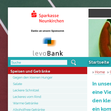
Startseite
Speisen und Getränke
Home
Gegen den kleinen Hunger
In unse
Salate
Leckere Schnitzel
eine Vi
Leckeres vom Rind
den kle
Warme Getränke
ein
Alkoholfreie Getränke