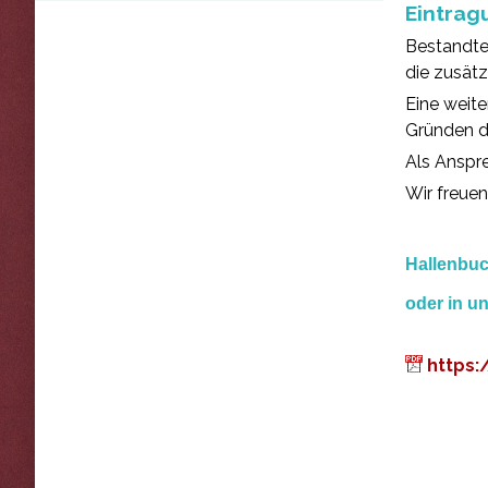
Eintrag
Bestandte
die zusätz
Eine weite
Gründen d
Als Anspre
Wir freuen
Hallenbuc
oder in u
https: