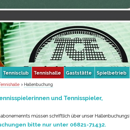
Tennisclub
Tennishalle
Gaststätte
Spielbetrieb
Tennishalle
Hallenbuchung
ennisspielerinnen und Tennisspieler,
enabonemennts müssen schriftlich über unser Hallenbuchungsf
uchungen bitte nur unter 06821-71432.