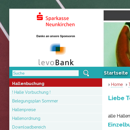
Startseite
Hallenbuchung
Home
! Halle Vorbuchung !
Liebe T
Belegungsplan Sommer
Hallenpreise
alle Hall
Hallenordnung
Einzelb
Downloadbereich